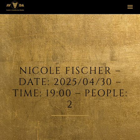
Sk
to
co
NICOLE FISCHER –
DATE: 2025/04/30 –
TIME: 19:00 – PEOPLE:
2