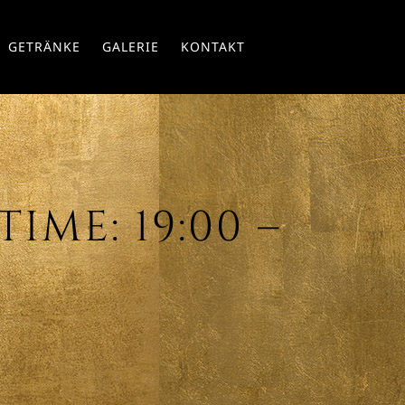
Skip
GETRÄNKE
GALERIE
KONTAKT
to
conte
IME: 19:00 –