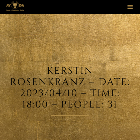
Sk
to
co
KERSTIN
ROSENKRANZ – DATE:
2023/04/10 – TIME:
18:00 – PEOPLE: 31