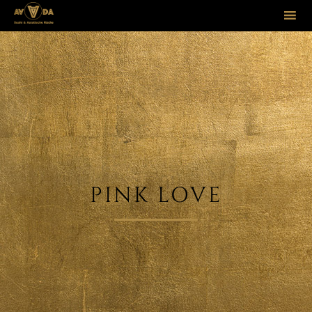
Sk
to
co
PINK LOVE