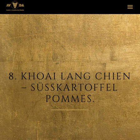
Sk
to
co
8. KHOAI LANG CHIEN
– SÜSSKARTOFFEL P
OMMES.